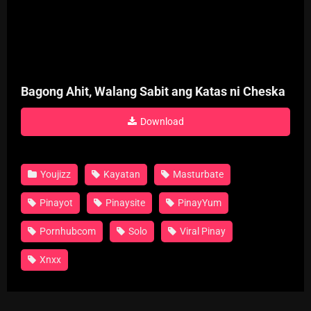
Bagong Ahit, Walang Sabit ang Katas ni Cheska
Download
Youjizz
Kayatan
Masturbate
Pinayot
Pinaysite
PinayYum
Pornhubcom
Solo
Viral Pinay
Xnxx