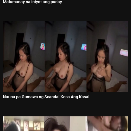
Malumanay na iniyot ang puday
Nauna pa Gumawa ng Scandal Kesa Ang Kasal