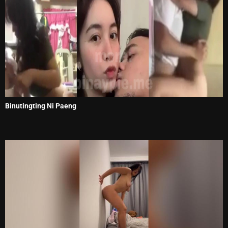
Binutingting Ni Paeng