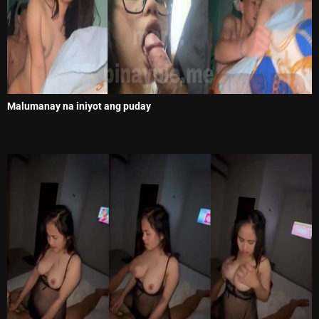
Malumanay na iniyot ang puday