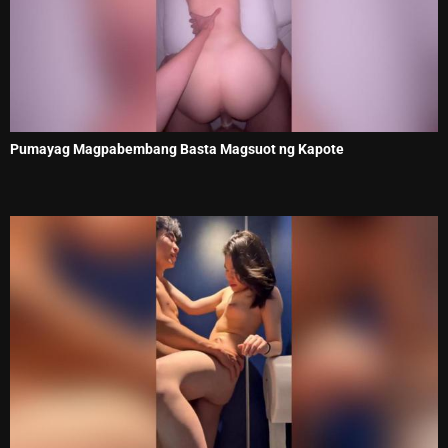
Pumayag Magpabembang Basta Magsuot ng Kapote