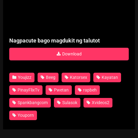
Nagpacute bago magdukit ng talutot
Download
Youjizz
Beeg
Katorsex
Kayatan
PinayFlixTv
Pwetan
rapbeh
Spankbangcom
Sulasok
Xvideos2
Youporn