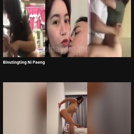
Binutingting Ni Paeng