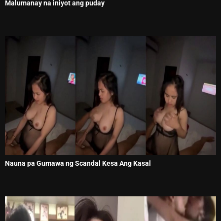
Malumanay na iniyot ang puday
Nauna pa Gumawa ng Scandal Kesa Ang Kasal