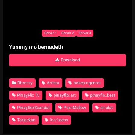
Server 1
Server 2
Server 3
Yummy mo bernadeth
Download
Rbreezy
Artista
bokep-ngentot
PinayFlix Tv
pinayflix.art
pinayflix.best
PinaySexScandal
PornMallow
sinalat
Torjackan
Xvv1deos