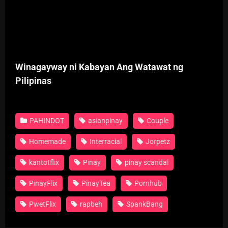
Winagayway ni Kabayan Ang Watawat ng
Pilipinas
PAHINDOT
asianpinay
Couple
Homemade
Interracial
Jorpetz
kantotflix
Pinay
pinay scandal
PinayFlix
PinayTea
Pornhub
PwetFlix
rapbeh
SpankBang