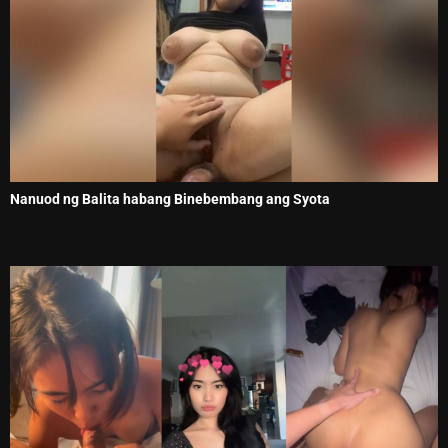
Nanuod ng Balita habang Binebembang ang Syota