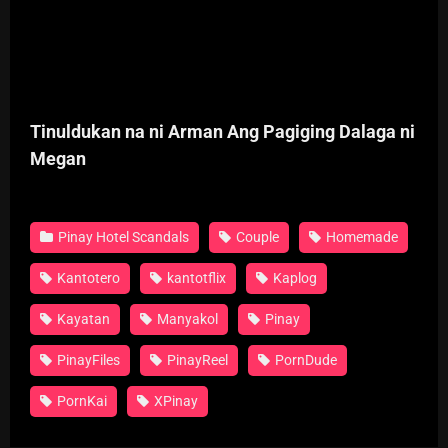
Tinuldukan na ni Arman Ang Pagiging Dalaga ni
Megan
Pinay Hotel Scandals
Couple
Homemade
Kantotero
kantotflix
Kaplog
Kayatan
Manyakol
Pinay
PinayFiles
PinayReel
PornDude
PornKai
XPinay