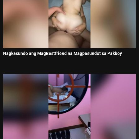
Nagkasundo ang MagBestfriend na Magpasundot sa Pakboy