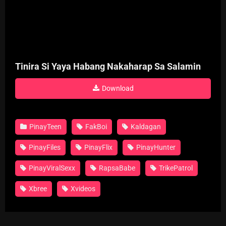
Tinira Si Yaya Habang Nakaharap Sa Salamin
Download
PinayTeen
FakBoi
Kaldagan
PinayFiles
PinayFlix
PinayHunter
PinayViralSexx
RapsaBabe
TrikePatrol
Xbree
Xvideos