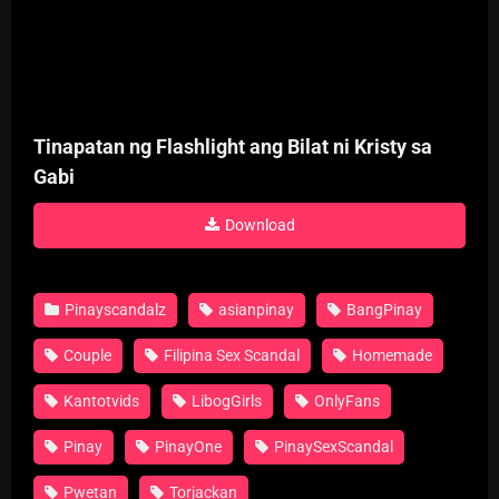
Tinapatan ng Flashlight ang Bilat ni Kristy sa
Gabi
Download
Pinayscandalz
asianpinay
BangPinay
Couple
Filipina Sex Scandal
Homemade
Kantotvids
LibogGirls
OnlyFans
Pinay
PinayOne
PinaySexScandal
Pwetan
Torjackan