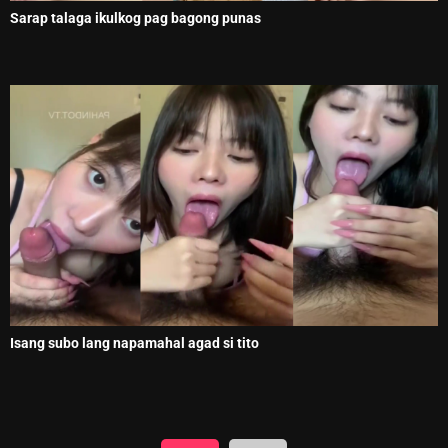
Sarap talaga ikulkog pag bagong punas
Isang subo lang napamahal agad si tito