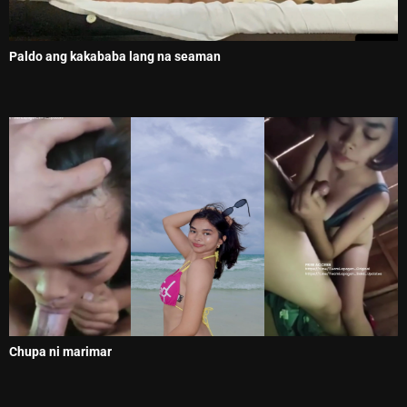
Paldo ang kakababa lang na seaman
Chupa ni marimar