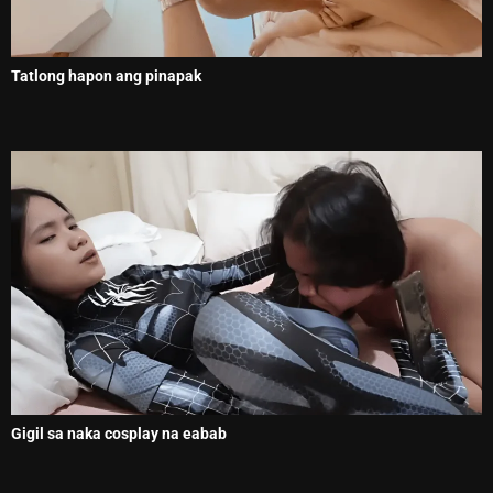
Tatlong hapon ang pinapak
Gigil sa naka cosplay na eabab