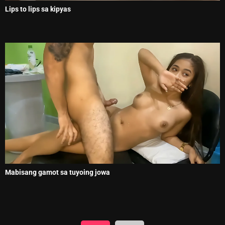
Lips to lips sa kipyas
Mabisang gamot sa tuyoing jowa