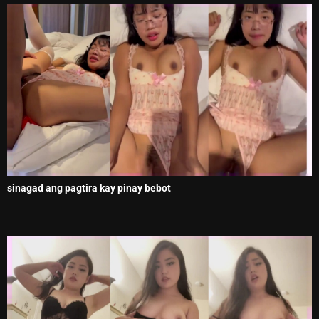
sinagad ang pagtira kay pinay bebot