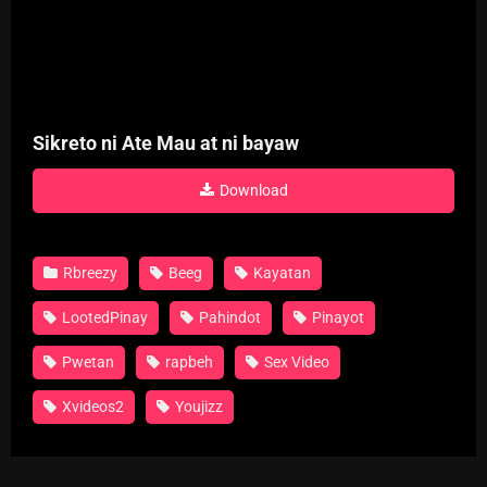
Sikreto ni Ate Mau at ni bayaw
Download
Rbreezy
Beeg
Kayatan
LootedPinay
Pahindot
Pinayot
Pwetan
rapbeh
Sex Video
Xvideos2
Youjizz