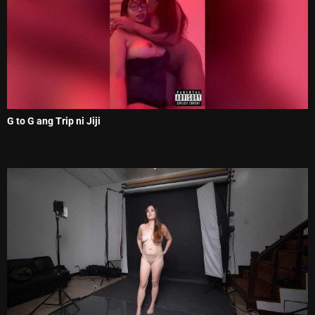
G to G ang Trip ni Jiji