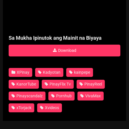
Sa Mukha Ipinutok ang Mainit na Biyaya
Download
XPinay
Kadyotan
kainpepe
KanorTube
PinayFlix Tv
PinayReel
Pinayscandalz
Pornhub
VivaMax
xTorjack
Xvideos