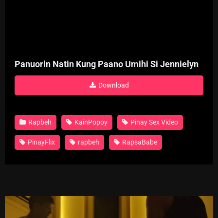
Panuorin Natin Kung Paano Umihi Si Jennielyn
Download
Rapbeh
KainPopoy
Pinay Sex Video
PinayFlix
rapbeh
RapsaBabe