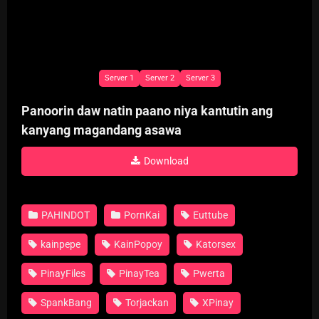
Server 1
Server 2
Server 3
Panoorin daw natin paano niya kantutin ang
kanyang magandang asawa
Download
PAHINDOT
PornKai
Euttube
kainpepe
KainPopoy
Katorsex
PinayFiles
PinayTea
Pwerta
SpankBang
Torjackan
XPinay