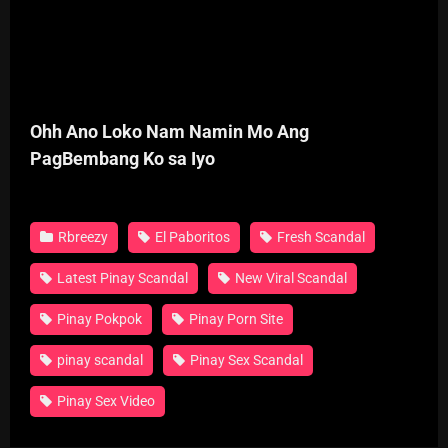
Ohh Ano Loko Nam Namin Mo Ang
PagBembang Ko sa Iyo
Rbreezy
El Paboritos
Fresh Scandal
Latest Pinay Scandal
New Viral Scandal
Pinay Pokpok
Pinay Porn Site
pinay scandal
Pinay Sex Scandal
Pinay Sex Video