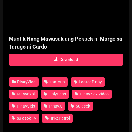
Muntik Nang Mawasak ang Pekpek ni Margo sa
Tarugo ni Cardo
Download
PinayVlog
kantotin
LootedPinay
Manyakol
OnlyFans
Pinay Sex Video
PinayVids
PinayX
Sulasok
sulasok Tv
TrikePatrol