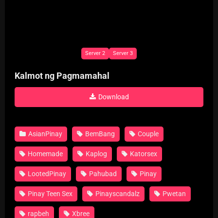
Server 2
Server 3
Kalmot ng Pagmamahal
Download
AsianPinay
BemBang
Couple
Homemade
Kaplog
Katorsex
LootedPinay
Pahubad
Pinay
Pinay Teen Sex
Pinayscandalz
Pwetan
rapbeh
Xbree