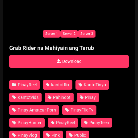
Server 1
Server 2
Server 3
Grab Rider na Mahiyain ang Tarub
Download
PinayReel
kantotflix
KantoTinyo
Kantotvids
Pahindot
Pinay
Pinay Amateur Porn
PinayFlix Tv
PinayHunter
PinayReel
PinayTeen
PinayVlog
Pink
Public