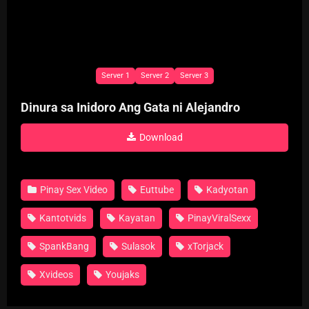
Server 1
Server 2
Server 3
Dinura sa Inidoro Ang Gata ni Alejandro
Download
Pinay Sex Video
Euttube
Kadyotan
Kantotvids
Kayatan
PinayViralSexx
SpankBang
Sulasok
xTorjack
Xvideos
Youjaks