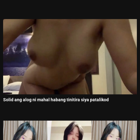
Solid ang alog ni mahal habang tinitira siya patalikod