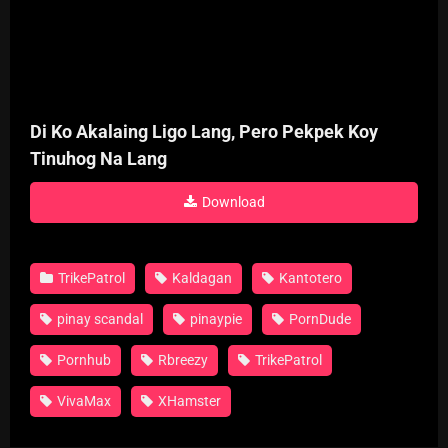
Di Ko Akalaing Ligo Lang, Pero Pekpek Koy
Tinuhog Na Lang
Download
TrikePatrol
Kaldagan
Kantotero
pinay scandal
pinaypie
PornDude
Pornhub
Rbreezy
TrikePatrol
VivaMax
XHamster