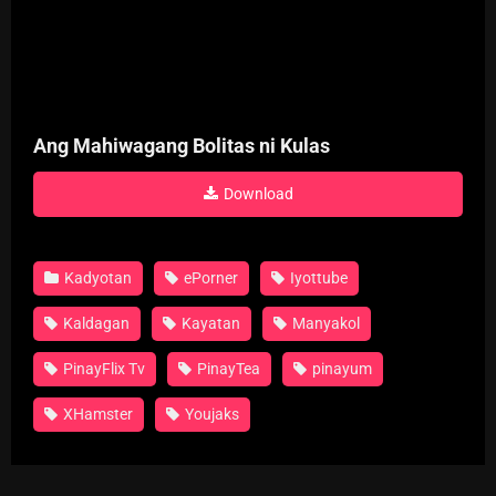
Ang Mahiwagang Bolitas ni Kulas
Download
Kadyotan
ePorner
Iyottube
Kaldagan
Kayatan
Manyakol
PinayFlix Tv
PinayTea
pinayum
XHamster
Youjaks