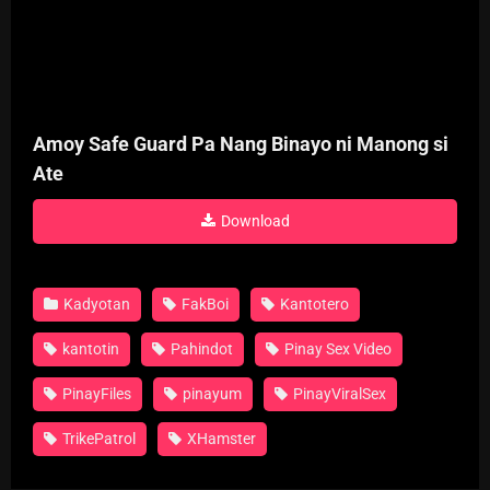
Amoy Safe Guard Pa Nang Binayo ni Manong si
Ate
Download
Kadyotan
FakBoi
Kantotero
kantotin
Pahindot
Pinay Sex Video
PinayFiles
pinayum
PinayViralSex
TrikePatrol
XHamster