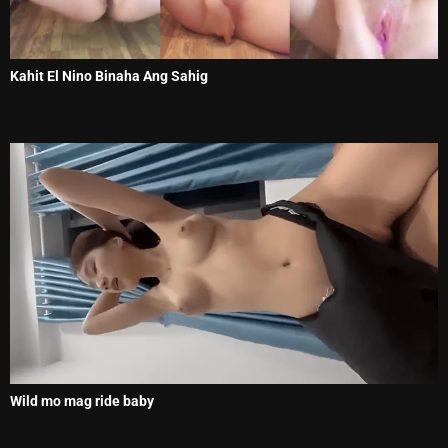
Kahit El Nino Binaha Ang Sahig
Wild mo mag ride baby